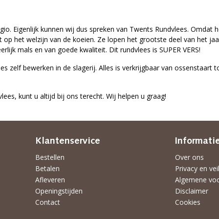
gio. Eigenlijk kunnen wij dus spreken van Twents Rundvlees. Omdat het
t op het welzijn van de koeien. Ze lopen het grootste deel van het jaar
erlijk mals en van goede kwaliteit. Dit rundvlees is SUPER VERS!
es zelf bewerken in de slagerij. Alles is verkrijgbaar van ossenstaart to
es, kunt u altijd bij ons terecht. Wij helpen u graag!
Klantenservice
Informati
Bestellen
Over ons
Betalen
Privacy en vei
Afleveren
Algemene vo
Openingstijden
Disclaimer
Contact
Cookies