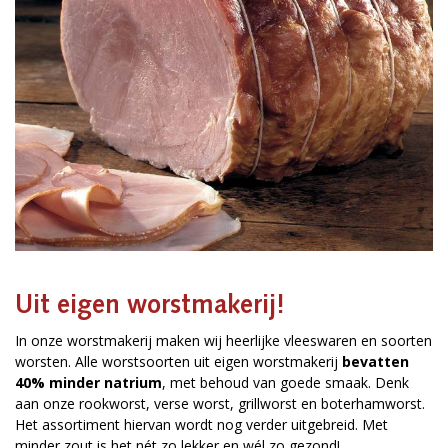
Uit eigen worstmakerij!
In onze worstmakerij maken wij heerlijke vleeswaren en soorten
worsten. Alle worstsoorten uit eigen worstmakerij
bevatten
40% minder natrium
, met behoud van goede smaak. Denk
aan onze rookworst, verse worst, grillworst en boterhamworst.
Het assortiment hiervan wordt nog verder uitgebreid. Met
minder zout is het nét zo lekker en wél zo gezond!