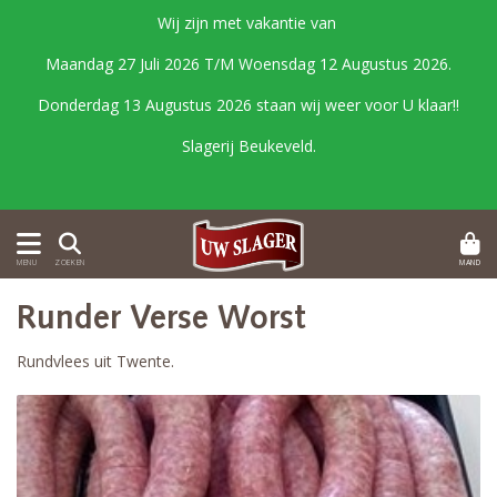
Wij zijn met vakantie van
Maandag 27 Juli 2026 T/M Woensdag 12 Augustus 2026.
Donderdag 13 Augustus 2026 staan wij weer voor U klaar!!
Slagerij Beukeveld.
MAND
MENU
ZOEKEN
Runder Verse Worst
Rundvlees uit Twente.