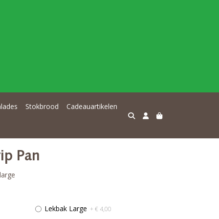
alades
Stokbrood
Cadeauartikelen
rip Pan
large
Lekbak Large
+ € 4,00