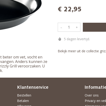
€ 22,95
–
+
5 dagen levertijd.
Bekijk meer uit de collectie grizz
t beter om vet, vocht en
e vangen. Anders kunnen ze
zzly Grill veroorzaken. U
k.
Klantenservice
Informati
Bestellen
Over ons
Betalen
Privacy en vei