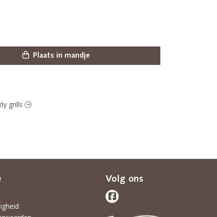
Plaats in mandje
ly grills
e
Volg ons
ligheid