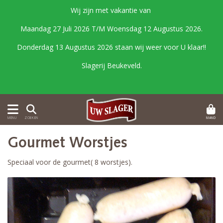
Wij zijn met vakantie van
Maandag 27 Juli 2026 T/M Woensdag 12 Augustus 2026.
Donderdag 13 Augustus 2026 staan wij weer voor U klaar!!
Slagerij Beukeveld.
MAND
MENU
ZOEKEN
Gourmet Worstjes
Speciaal voor de gourmet( 8 worstjes).