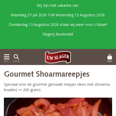
Wij zijn met vakantie van
Maandag 27 Juli 2026 T/M Woensdag 12 Augustus 2026.
Donderdag 13 Augustus 2026 staan wij weer voor U klaar!!
Slagerij Beukeveld.
MAND
MENU
ZOEKEN
Gourmet Shoarmareepjes
Speciaal voor de gourmet gemaakt reepjes vlees met shoarma
kruiden( +/-200 gram).