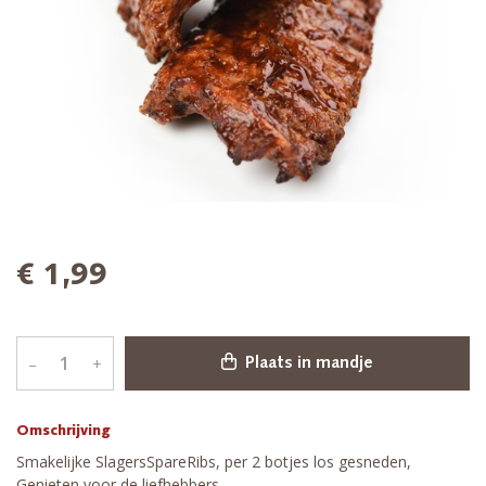
€ 1,99
–
+
Plaats in mandje
Omschrijving
Smakelijke SlagersSpareRibs, per 2 botjes los gesneden,
Genieten voor de liefhebbers.