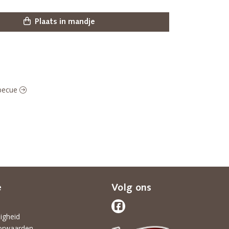
Plaats in mandje
p
rbecue
e
Volg ons
ligheid
orwaarden