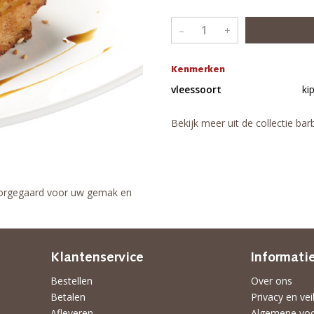
–
+
Kenmerken
vleessoort
ki
Bekijk meer uit de collectie ba
 voorgegaard voor uw gemak en
Klantenservice
Informati
Bestellen
Over ons
Betalen
Privacy en vei
Afleveren
Algemene vo