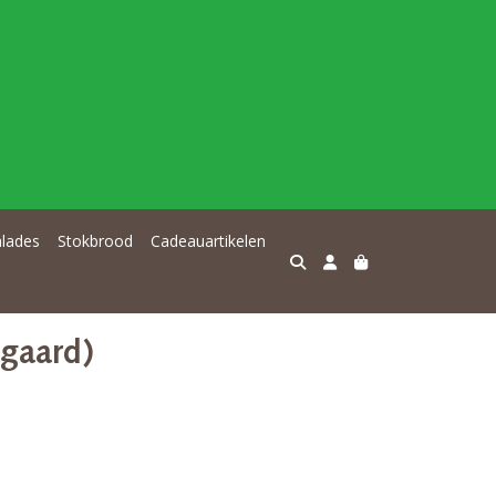
alades
Stokbrood
Cadeauartikelen
egaard)