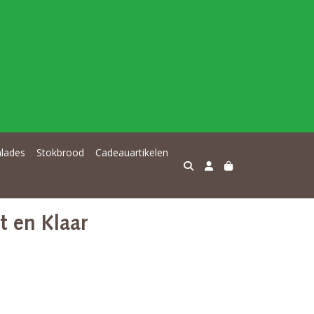
alades
Stokbrood
Cadeauartikelen
 en Klaar