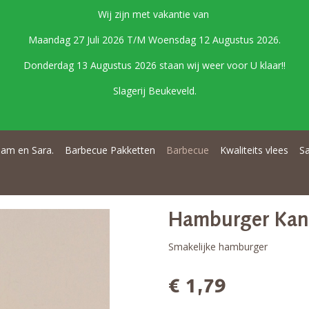
Wij zijn met vakantie van
Maandag 27 Juli 2026 T/M Woensdag 12 Augustus 2026.
Donderdag 13 Augustus 2026 staan wij weer voor U klaar!!
Slagerij Beukeveld.
am en Sara.
Barbecue Pakketten
Barbecue
Kwaliteits vlees
S
Hamburger Kant
Smakelijke hamburger
€ 1,79