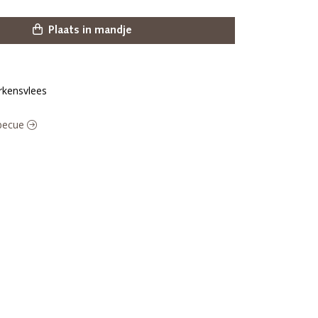
Plaats in mandje
rkensvlees
rbecue